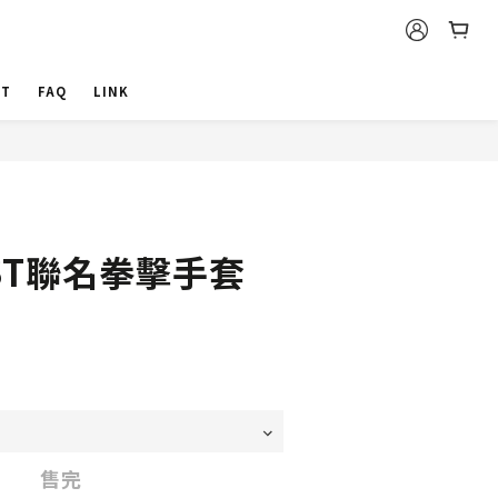
CT
FAQ
LINK
AST聯名拳擊手套
售完